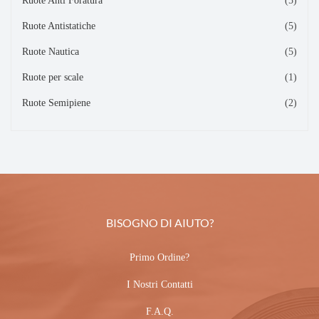
Ruote Anti Foratura
(5)
Ruote Antistatiche
(5)
Ruote Nautica
(5)
Ruote per scale
(1)
Ruote Semipiene
(2)
BISOGNO DI AIUTO?
Primo Ordine?
I Nostri Contatti
F.A.Q.