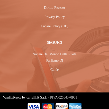
Diritto Recesso
Privacy Policy
Cookie Policy (UE)
SEGUICI
Notizie Dal Mondo Delle Ruote
Parliamo Di
Guide
VenditaRuote by carrelli.it S.r.l. - PIVA 02654570981