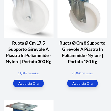
Ruota Ø Cm 17.5
Ruota Ø Cm 8 Supporto
Supporto Girevole A
Girevole A Piastra In
Piastra In Poliammide -
Poliammide -Nylon- |
Nylon- | Portata 300 Kg
Portata 180 Kg
21,80
€
21,40
€
IVA esclusa
IVA esclusa
Acquista Ora
Acquista Ora