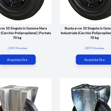
 cm 10 Singola in Gomma Nera
Ruota ø cm 10 Singola in Go
 (Cerchio Polipropilene) | Portata
Industriale (Cerchio Polipropilen
70 kg
70 kg
2,10
€
2,85
€
IVA esclusa
IVA esclusa
Acquista Ora
Acquista Ora