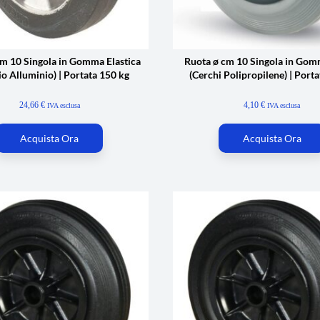
cm 10 Singola in Gomma Elastica
Ruota ø cm 10 Singola in Gom
io Alluminio) | Portata 150 kg
(Cerchi Polipropilene) | Porta
24,66
€
4,10
€
IVA esclusa
IVA esclusa
Acquista Ora
Acquista Ora