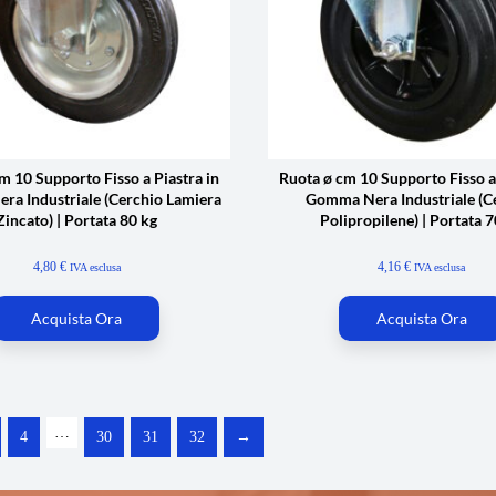
m 10 Supporto Fisso a Piastra in
Ruota ø cm 10 Supporto Fisso a 
a Industriale (Cerchio Lamiera
Gomma Nera Industriale (C
Zincato) | Portata 80 kg
Polipropilene) | Portata 7
4,80
€
4,16
€
IVA esclusa
IVA esclusa
Acquista Ora
Acquista Ora
…
4
30
31
32
→