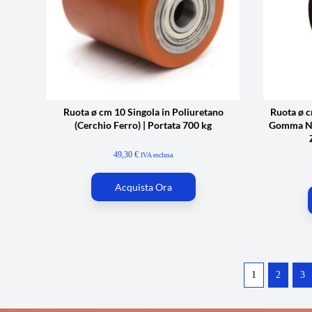
Ruota ø cm 10 Singola in Poliuretano
Ruota ø c
(Cerchio Ferro) | Portata 700 kg
Gomma Ner
49,30
€
IVA esclusa
Acquista Ora
1
2
3