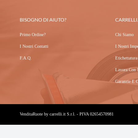
BISOGNO DI AIUTO?
CARRELLI.
Primo Ordine?
Chi Siamo
I Nostri Contatti
I Nostri Imp
F.A.Q.
Etichettatur
Lavora Con 
Garanzie E C
VenditaRuote by carrelli.it S.r.l. - PIVA 02654570981