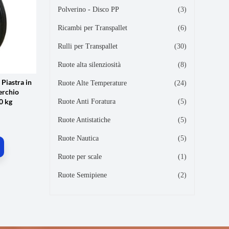
Polverino - Disco PP
(3)
Ricambi per Transpallet
(6)
Rulli per Transpallet
(30)
Ruote alta silenziosità
(8)
Piastra in
Ruote Alte Temperature
(24)
erchio
0 kg
Ruote Anti Foratura
(5)
Ruote Antistatiche
(5)
Ruote Nautica
(5)
Ruote per scale
(1)
Ruote Semipiene
(2)