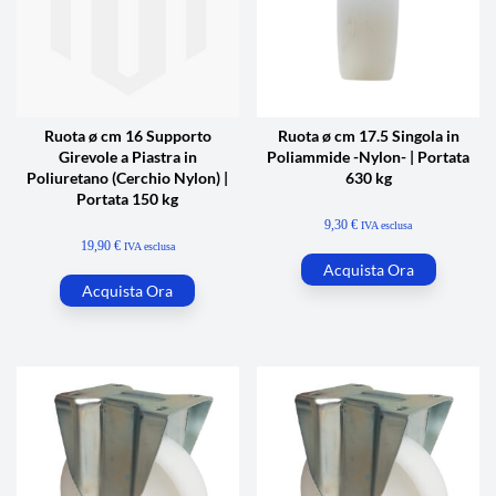
Ruota ø cm 16 Supporto
Ruota ø cm 17.5 Singola in
Girevole a Piastra in
Poliammide -Nylon- | Portata
Poliuretano (Cerchio Nylon) |
630 kg
Portata 150 kg
9,30
€
IVA esclusa
19,90
€
IVA esclusa
Acquista Ora
Acquista Ora