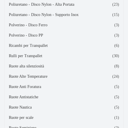
Poliuretano - Disco Nylon - Alta Portata
(23)
Poliuretano - Disco Nylon - Supporto Inox
(15)
Polverino - Disco Ferro
(3)
Polverino - Disco PP
(3)
Ricambi per Transpallet
(6)
Rulli per Transpallet
(30)
Ruote alta silenziosità
(8)
Ruote Alte Temperature
(24)
Ruote Anti Foratura
(5)
Ruote Antistatiche
(5)
Ruote Nautica
(5)
Ruote per scale
(1)
Ruote Semipiene
(2)