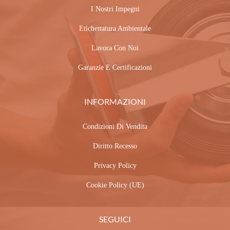
SEGUICI
Notizie Dal Mondo Delle Ruote
Parliamo Di
Guide
VenditaRuote by carrelli.it S.r.l. - PIVA 02654570981