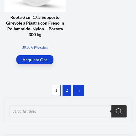
Ruota ø cm 17.5 Supporto
Girevole a Piastra con Freno in
Poliammide -Nylon- | Portata
300 kg
30,00
€
IVA esclusa
Acquista Ora
1
2
→