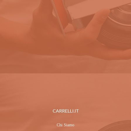
Chi Siamo
I Nostri Impegni
Etichettatura Ambientale
Lavora Con Noi
Garanzie E Certificazioni
INFORMAZIONI
Condizioni Di Vendita
Diritto Recesso
Privacy Policy
Cookie Policy (UE)